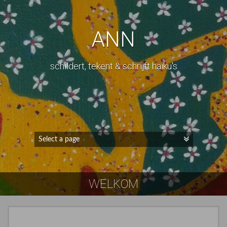
ANN
schildert, tekent & schrijft haiku's
WELKOM