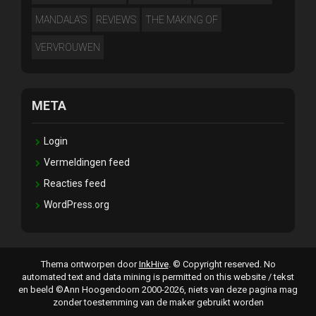
MANDALA'S
REVIEWS
THE MAKING OF
VERVROUWEN
META
Login
Vermeldingen feed
Reacties feed
WordPress.org
Thema ontworpen door
InkHive
.
© Copyright reserved. No
automated text and data mining is permitted on this website / tekst
en beeld ©Ann Hoogendoorn 2000-2026, niets van deze pagina mag
zonder toestemming van de maker gebruikt worden