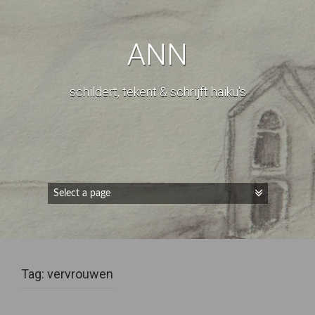
ANN
schildert, tekent & schrijft haiku's
Tag:
vervrouwen