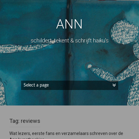
ANN
schildert, tekent & schrijft haiku's
Tag:
reviews
Wat lezers, eerste fans en verzamelaars schreven over de