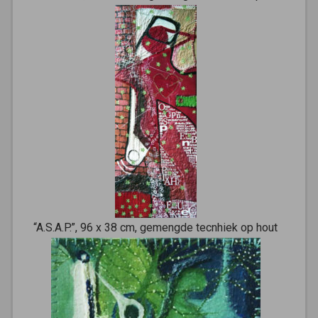
“A.S.A.P.”, 96 x 38 cm, gemengde tecnhiek op hout