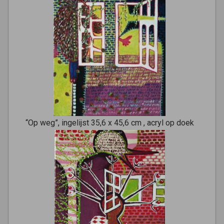
“Op weg”, ingelijst 35,6 x 45,6 cm , acryl op doek