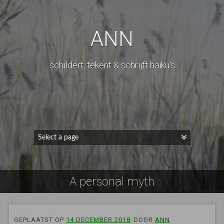
ANN
schildert, tekent & schrijft haiku's
A personal myth
GEPLAATST OP
14 DECEMBER 2018
DOOR
ANN