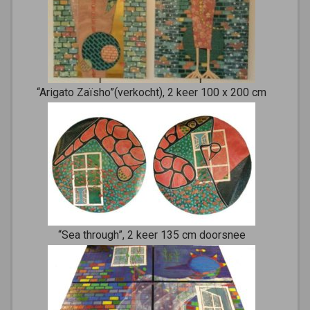
“Arigato Zaïsho”(verkocht), 2 keer 100 x 200 cm
“Sea through”, 2 keer 135 cm doorsnee