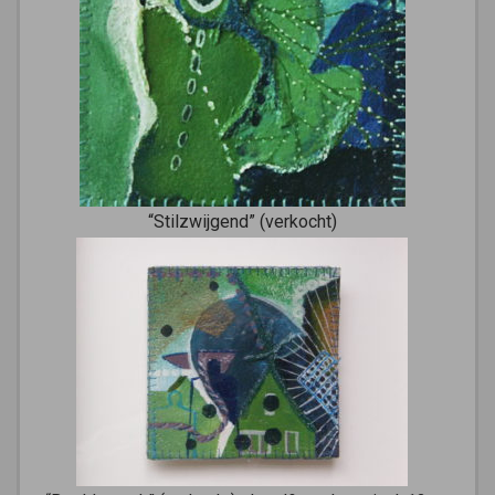
“Stilzwijgend” (verkocht)