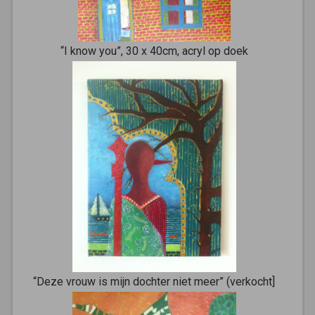
“I know you”, 30 x 40cm, acryl op doek
“Deze vrouw is mijn dochter niet meer” (verkocht]