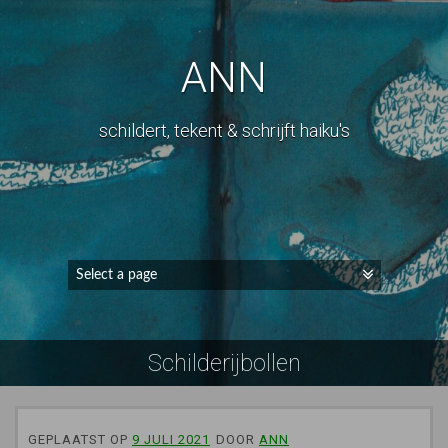
ANN
schildert, tekent & schrijft haiku's
Schilderijbollen
GEPLAATST OP
9 JULI 2021
DOOR
ANN