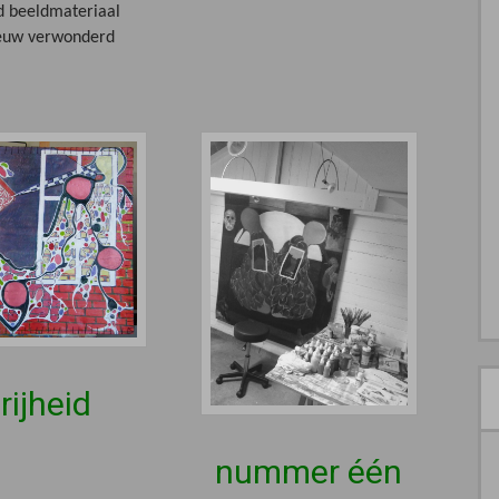
ud beeldmateriaal
euw verwonderd
rijheid
nummer één