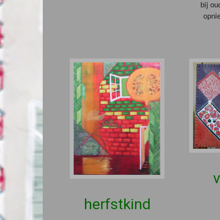
bij o
opni
v
herfstkind