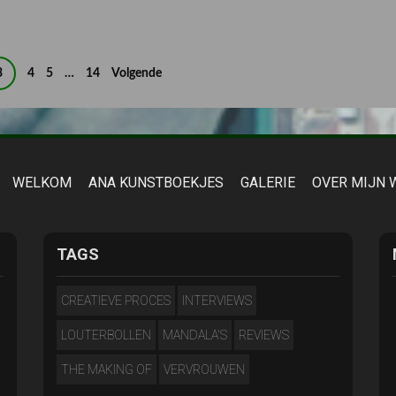
3
4
5
…
14
Volgende
WELKOM
ANA KUNSTBOEKJES
GALERIE
OVER MIJN 
TAGS
CREATIEVE PROCES
INTERVIEWS
LOUTERBOLLEN
MANDALA'S
REVIEWS
THE MAKING OF
VERVROUWEN