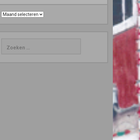
Archieven
Zoeken
naar: