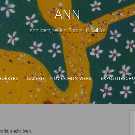
ANN
schildert, tekent & schrijft haiku's
BOEKJES
GALERIE
OVER MIJN WERK
EXPOSITIESCH
aiku’s schrijven