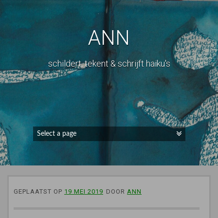
ANN
schildert, tekent & schrijft haiku's
GEPLAATST OP
19 MEI 2019
DOOR
ANN