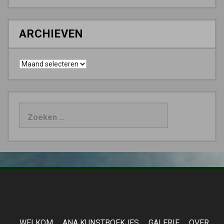
ARCHIEVEN
Archieven
Zoeken
naar:
WELKOM
ANA KUNSTBOEKJES
GALERIE
OVER