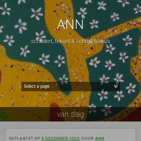
ANN
schildert, tekent & schrijft haiku's
van slag
GEPLAATST OP
3 DECEMBER 2020
DOOR
ANN