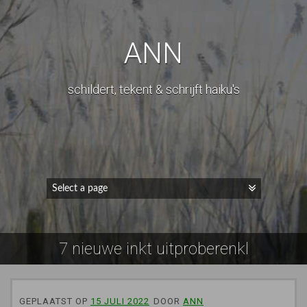
ANN
schildert, tekent & schrijft haiku's
7 nieuwe inkt uitproberenkl
GEPLAATST OP
15 JULI 2022
DOOR
ANN