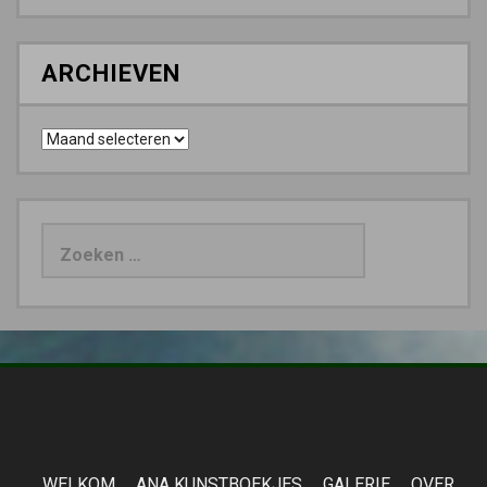
ARCHIEVEN
Archieven
Zoeken
naar:
WELKOM
ANA KUNSTBOEKJES
GALERIE
OVER