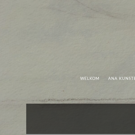
WELKOM
ANA KUNST