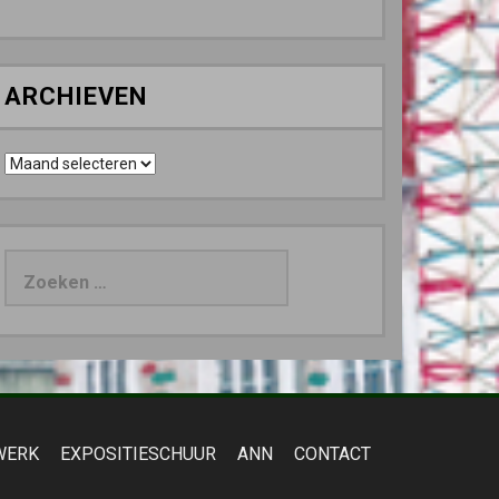
ARCHIEVEN
Archieven
Zoeken
naar:
WERK
EXPOSITIESCHUUR
ANN
CONTACT