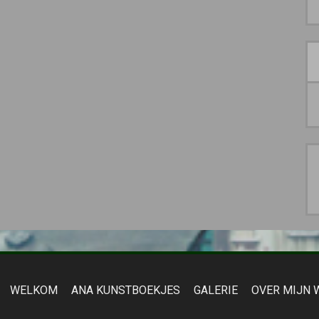
WELKOM
ANA KUNSTBOEKJES
GALERIE
OVER MIJN 