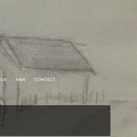
UUR
ANN
CONTACT