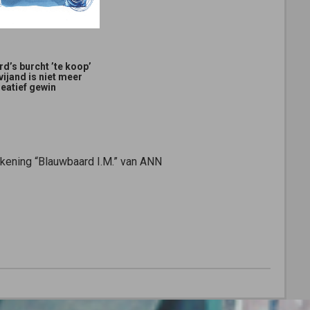
d’s burcht ’te koop’
vijand is niet meer
reatief gewin
ekening “Blauwbaard I.M.” van ANN