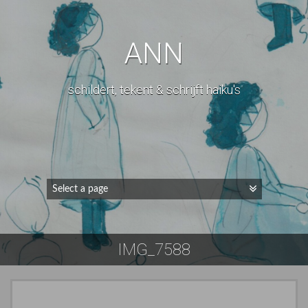
ANN
schildert, tekent & schrijft haiku's
IMG_7588