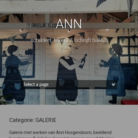
ANN
schildert, tekent & schrijft haiku's
Categorie:
GALERIE
Galerie met werken van Ann Hoogendoorn, beeldend