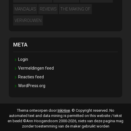
MANDALA'S
REVIEWS
THE MAKING OF
VERVROUWEN
META
Login
Vermeldingen feed
Reacties feed
WordPress.org
Thema ontworpen door
InkHive
.
© Copyright reserved. No
automated text and data mining is permitted on this website / tekst
en beeld ©Ann Hoogendoorn 2000-2026, niets van deze pagina mag
zonder toestemming van de maker gebruikt worden