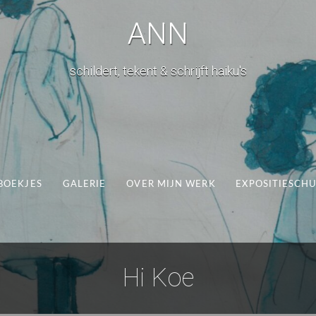
ANN
schildert, tekent & schrijft haiku's
BOEKJES
GALERIE
OVER MIJN WERK
EXPOSITIESCH
Hi Koe