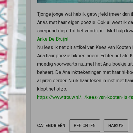
Tjonge jonge wat heb ik getwijfeld (meer dan 
Ana’s met haar eigen poëzie. Ook al weet ik dat
snerpend diep. Tot het voorbij is
. Met hulp kw
Anke De Bruijn!
Nu lees ik net dit artikel van Kees van Kooten 
Ana haar poëzie hikoes noem. Echter net als 
moedig voorwaarts nu…met het Ana-boekje ui
beheer). De Ana inkttekeningen met haar hi-koe’
al jaren eerder. Nu ik haar teken in inkt met ha
klopt het ofzo.
https://www.trouw.nl/…/kees-van-kooten-is-f
CATEGORIEËN
BERICHTEN
HAIKU'S