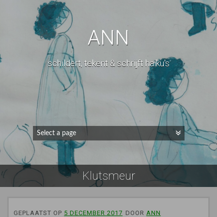
ANN
schildert, tekent & schrijft haiku's
Klutsmeur
GEPLAATST OP
5 DECEMBER 2017
DOOR
ANN