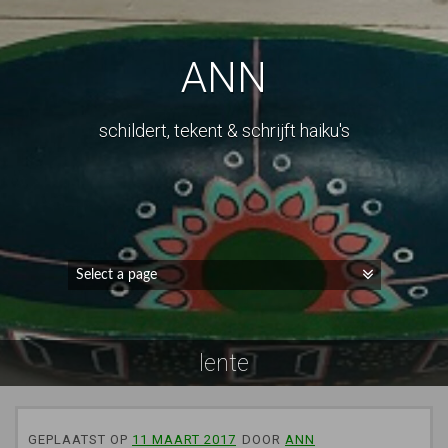
ANN
schildert, tekent & schrijft haiku's
lente
GEPLAATST OP
11 MAART 2017
DOOR
ANN