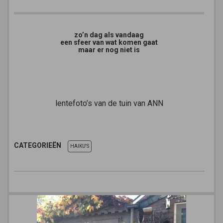
zo’n dag als vandaag
een sfeer van wat komen gaat
maar er nog niet is
lentefoto’s van de tuin van ANN
CATEGORIEËN
HAIKU'S