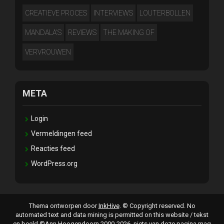
CREATIEVE PROCES
INTERVIEWS
LOUTERBOLLEN
MANDALA'S
REVIEWS
THE MAKING OF
VERVROUWEN
META
Login
Vermeldingen feed
Reacties feed
WordPress.org
Thema ontworpen door
InkHive
.
© Copyright reserved. No
automated text and data mining is permitted on this website / tekst
en beeld ©Ann Hoogendoorn 2000-2026, niets van deze pagina mag