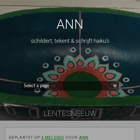
ANN
schildert, tekent & schrijft haiku's
LENTESNEEUW
GEPLAATST OP
3 MEI 2020
DOOR
ANN