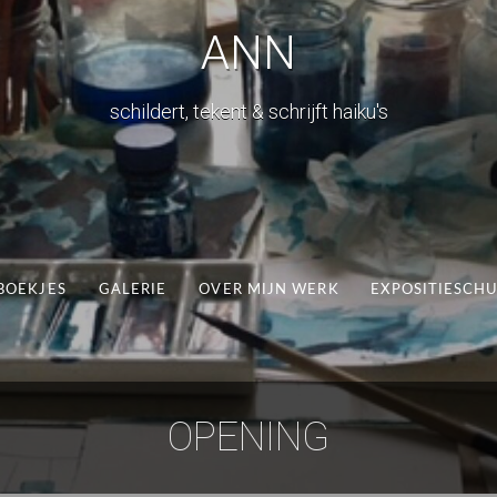
ANN
schildert, tekent & schrijft haiku's
BOEKJES
GALERIE
OVER MIJN WERK
EXPOSITIESCH
OPENING