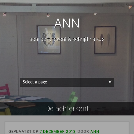
ANN
schildert, tekent & schrijft haiku's
De achterkant
GEPLAATST OP
7 DECEMBER 2013
DOOR
ANN