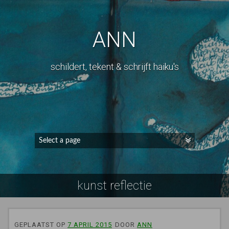
ANN
schildert, tekent & schrijft haiku's
kunst reflectie
GEPLAATST OP
7 APRIL 2015
DOOR
ANN