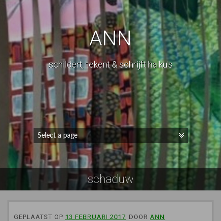
ANN
schildert, tekent & schrijft haiku's
schaduw
GEPLAATST OP
13 FEBRUARI 2017
DOOR
ANN