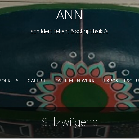
ANN
schildert, tekent & schrijft haiku's
BOEKJES
GALERIE
OVER MIJN WERK
EXPOSITIESCH
Stilzwijgend