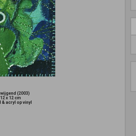
zwijgend (2003)
12 x 12 cm
 & acryl op vinyl