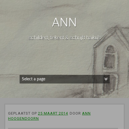
ANN
schildert, tekent & schrijft haiku's
GEPLAATST OP
25 MAART 2014
DOOR
ANN
HOOGENDOORN