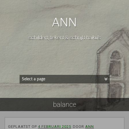
ANN
schildert, tekent & schrijft haiku's
balance
GEPLAATST OP
4 FEBRUARI 2025
DOOR
ANN