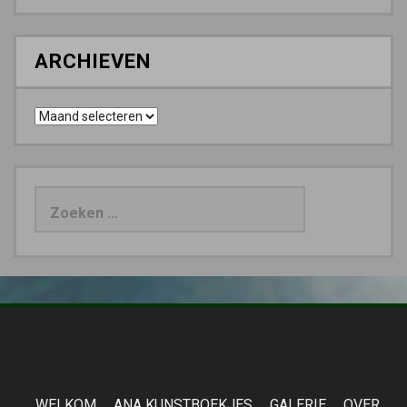
ARCHIEVEN
Archieven
Zoeken
naar:
WELKOM
ANA KUNSTBOEKJES
GALERIE
OVER