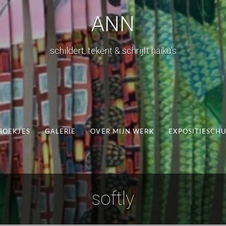
ANN
schildert, tekent & schrijft haiku's
BOEKJES
GALERIE
OVER MIJN WERK
EXPOSITIESCH
softly