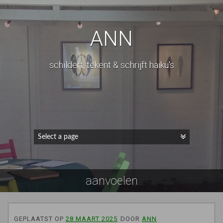
ANN
schildert, tekent & schrijft haiku's
aanvoelen
GEPLAATST OP
28 MAART 2025
DOOR
ANN