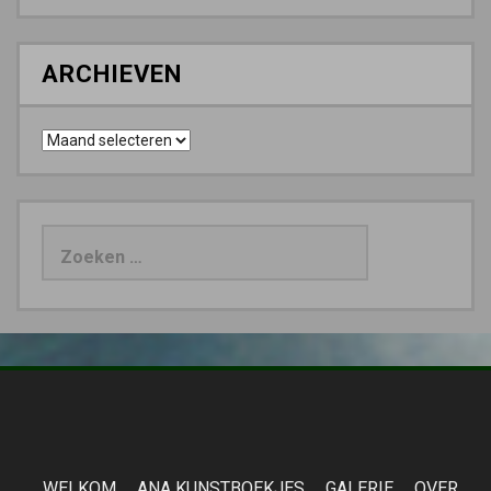
ARCHIEVEN
Archieven
Zoeken
naar:
WELKOM
ANA KUNSTBOEKJES
GALERIE
OVER