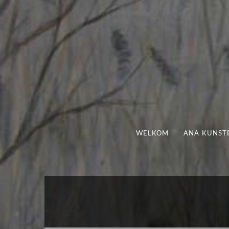
WELKOM
ANA KUNST