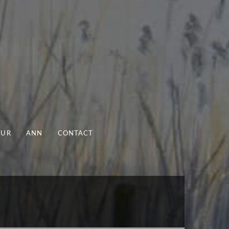
UUR
ANN
CONTACT