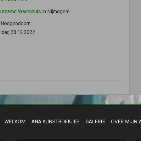
uurzame Warenhuis
in Nijmegen!
 Hoogendoorn
lder, 28.12.2022
WELKOM
ANA KUNSTBOEKJES
GALERIE
OVER MIJN 