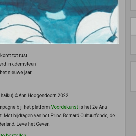
komt tot rust
erd in ademsteun
het nieuwe jaar
en haiku) ©Ann Hoogendoorn 2022
mpagne bij het platform
Voordekunst
is het 2e Ana
 Met bijdragen van het Prins Bernard Cultuurfonds, de
derland; Leve het Geven.
te bestellen.