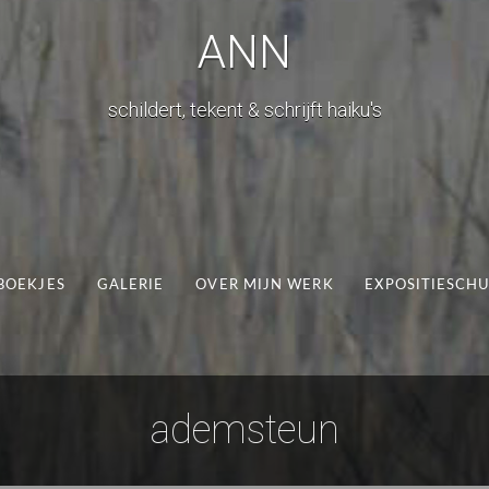
ANN
schildert, tekent & schrijft haiku's
BOEKJES
GALERIE
OVER MIJN WERK
EXPOSITIESCH
ademsteun