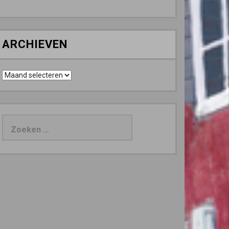
ARCHIEVEN
Archieven
Zoeken
naar: