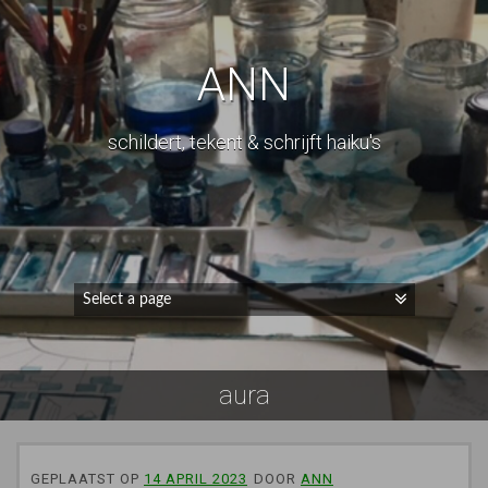
ANN
schildert, tekent & schrijft haiku's
aura
GEPLAATST OP
14 APRIL 2023
DOOR
ANN