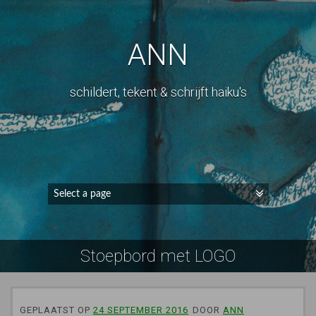
ANN
schildert, tekent & schrijft haiku's
Stoepbord met LOGO
GEPLAATST OP
24 SEPTEMBER 2016
DOOR
ANN