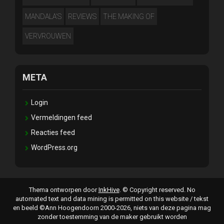
MANDALA'S
REVIEWS
THE MAKING OF
VERVROUWEN
META
Login
Vermeldingen feed
Reacties feed
WordPress.org
Thema ontworpen door
InkHive
.
© Copyright reserved. No
automated text and data mining is permitted on this website / tekst
en beeld ©Ann Hoogendoorn 2000-2026, niets van deze pagina mag
zonder toestemming van de maker gebruikt worden