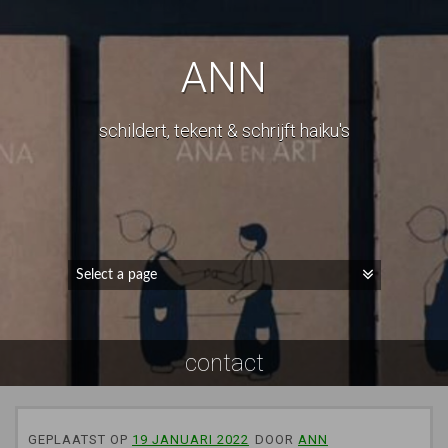
ANN
schildert, tekent & schrijft haiku's
contact
GEPLAATST OP
19 JANUARI 2022
DOOR
ANN