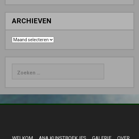
ARCHIEVEN
Archieven
Zoeken
naar:
WELKOM
ANA KUNSTBOEKJES
GALERIE
OVER