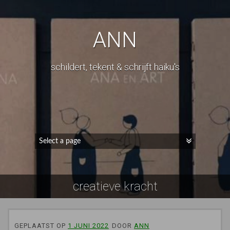
ANN
schildert, tekent & schrijft haiku's
creatieve kracht
GEPLAATST OP
1 JUNI 2022
DOOR
ANN