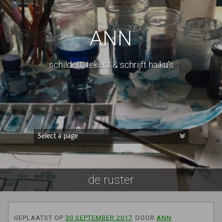
ANN
schildert, tekent & schrijft haiku's
de ruster
GEPLAATST OP
30 SEPTEMBER 2017
DOOR
ANN