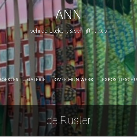
ANN
schildert, tekent & schrijft haiku's
BOEKJES
GALERIE
OVER MIJN WERK
EXPOSITIESCH
de Ruster