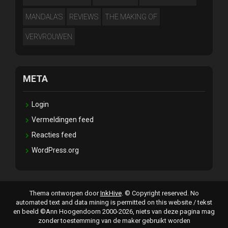
MANDALA'S
REVIEWS
THE MAKING OF
VERVROUWEN
META
Login
Vermeldingen feed
Reacties feed
WordPress.org
Thema ontworpen door
InkHive
.
© Copyright reserved. No
automated text and data mining is permitted on this website / tekst
en beeld ©Ann Hoogendoorn 2000-2026, niets van deze pagina mag
zonder toestemming van de maker gebruikt worden