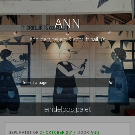
ANN
schildert, tekent & schrijft haiku's
eindeloos palet
GEPLAATST OP
27 OKTOBER 2017
DOOR
ANN