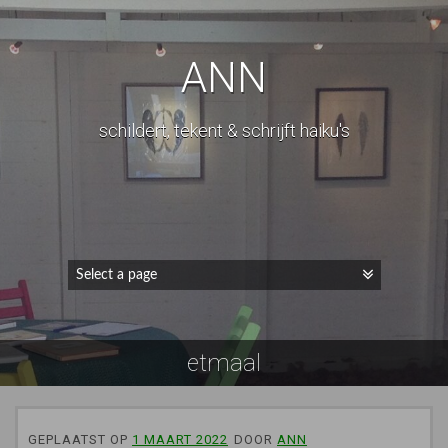
ANN
schildert, tekent & schrijft haiku's
etmaal
GEPLAATST OP
1 MAART 2022
DOOR
ANN