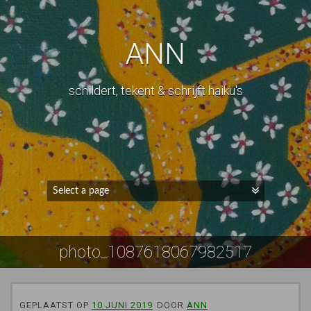
ANN
schildert, tekent & schrijft haiku's
photo_1087618067982517
GEPLAATST OP
10 JUNI 2019
DOOR
ANN