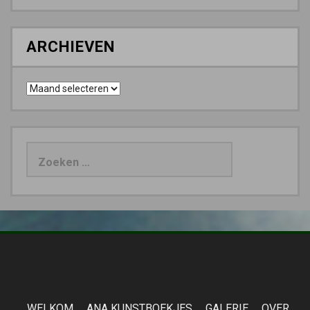
ARCHIEVEN
Archieven
Zoeken
naar:
WELKOM
ANA KUNSTBOEKJES
GALERIE
OVER