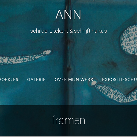
ANN
schildert, tekent & schrijft haiku's
BOEKJES
GALERIE
OVER MIJN WERK
EXPOSITIESCH
framen