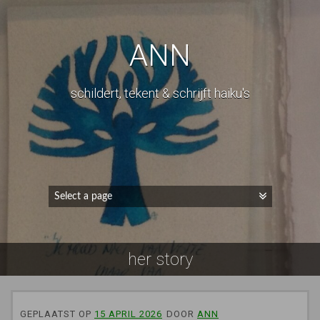
ANN
schildert, tekent & schrijft haiku's
her story
GEPLAATST OP
15 APRIL 2026
DOOR
ANN