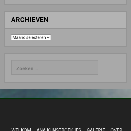
ARCHIEVEN
Archieven
Zoeken
naar:
WELKOM
ANA KUNSTBOEKJES
GALERIE
OVER