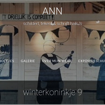
ANN
schildert, tekent & schrijft haiku's
BOEKJES
GALERIE
OVER MIJN WERK
EXPOSITIESCH
winterkoninkje 9