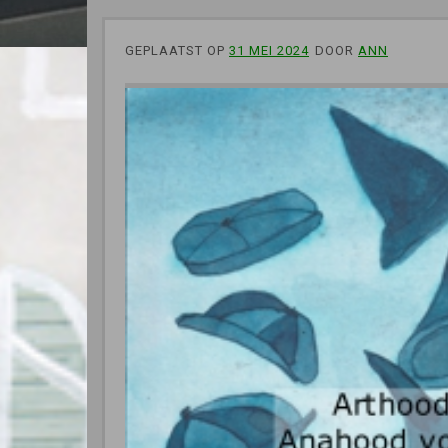
GEPLAATST OP
31 MEI 2024
DOOR
ANN