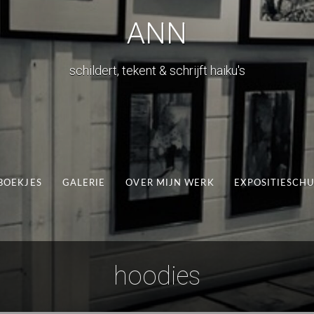
ANN
schildert, tekent & schrijft haiku's
BOEKJES
GALERIE
OVER MIJN WERK
EXPOSITIESCH
hoodies