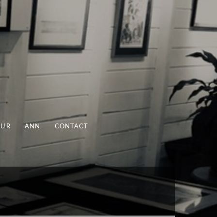
UUR
ANN
CONTACT