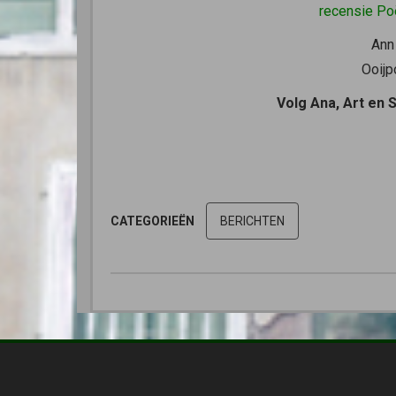
recensie Po
Ann
Ooijp
Volg Ana, Art en 
CATEGORIEËN
BERICHTEN