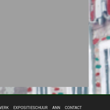
WERK
EXPOSITIESCHUUR
ANN
CONTACT