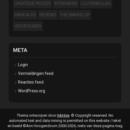
CREATIEVE PROCES
INTERVIEWS
LOUTERBOLLEN
MANDALA'S
REVIEWS
THE MAKING OF
VERVROUWEN
META
Login
Vermeldingen feed
Reacties feed
WordPress.org
Thema ontworpen door
InkHive
.
© Copyright reserved. No
automated text and data mining is permitted on this website / tekst
en beeld ©Ann Hoogendoorn 2000-2026, niets van deze pagina mag