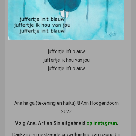
juffertje in’t blauw
juffertje ik hou van jou
juffertje in’t blauw
Ana haiga (tekening en haiku) ©Ann Hoogendoorn
2023
Volg Ana, Art en Sis uitgebreid
op instagram
.
Dankzij een geslaagde crowdfunding campagne bij