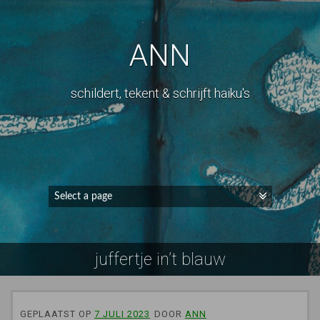
ANN
schildert, tekent & schrijft haiku's
juffertje in’t blauw
GEPLAATST OP
7 JULI 2023
DOOR
ANN