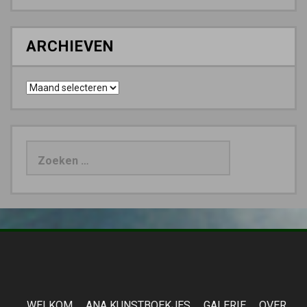
ARCHIEVEN
Archieven
Zoeken
naar:
WELKOM
ANA KUNSTBOEKJES
GALERIE
OVER