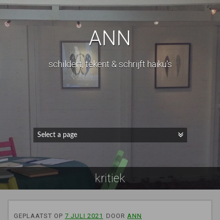
ANN
schildert, tekent & schrijft haiku's
kritiek
GEPLAATST OP
7 JULI 2021
DOOR
ANN