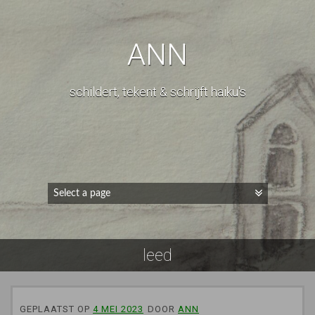
ANN
schildert, tekent & schrijft haiku's
leed
GEPLAATST OP
4 MEI 2023
DOOR
ANN