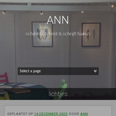
ANN
schildert, tekent & schrijft haiku's
lichtjes
GEPLAATST OP
14 DECEMBER 2023
DOOR
ANN