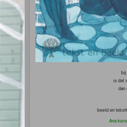
bij
is dat
dan 
beeld en teks
Ana kuns