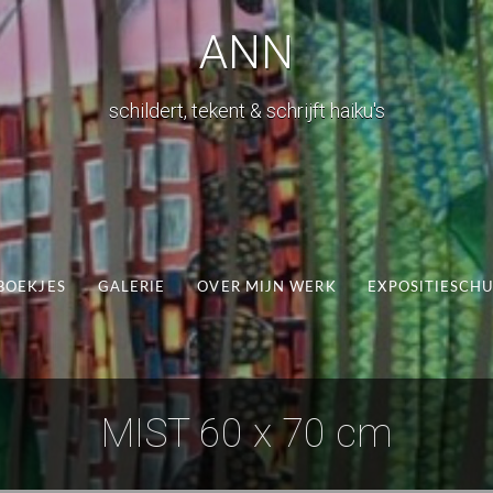
ANN
schildert, tekent & schrijft haiku's
BOEKJES
GALERIE
OVER MIJN WERK
EXPOSITIESCH
MIST 60 x 70 cm