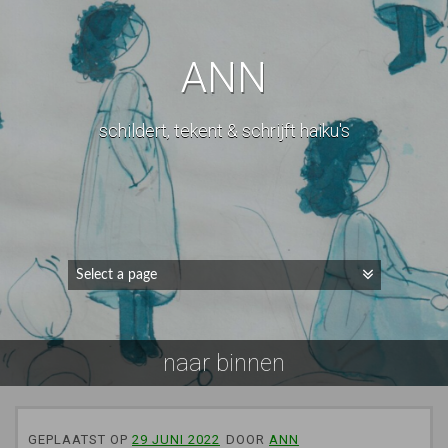
ANN
schildert, tekent & schrijft haiku's
naar binnen
GEPLAATST OP
29 JUNI 2022
DOOR
ANN