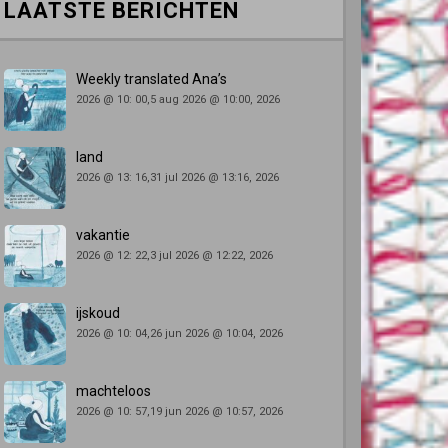
LAATSTE BERICHTEN
Weekly translated Ana’s
2026 @ 10: 00,5 aug 2026 @ 10:00, 2026
land
2026 @ 13: 16,31 jul 2026 @ 13:16, 2026
vakantie
2026 @ 12: 22,3 jul 2026 @ 12:22, 2026
ijskoud
2026 @ 10: 04,26 jun 2026 @ 10:04, 2026
machteloos
2026 @ 10: 57,19 jun 2026 @ 10:57, 2026