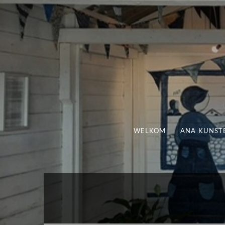
WELKOM
ANA KUNST