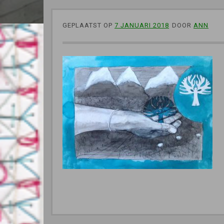
GEPLAATST OP
7 JANUARI 2018
DOOR
ANN