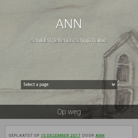
ANN
schildert, tekent & schrijft haiku's
Op weg
GEPLAATST OP
15 DECEMBER 2017
DOOR
ANN