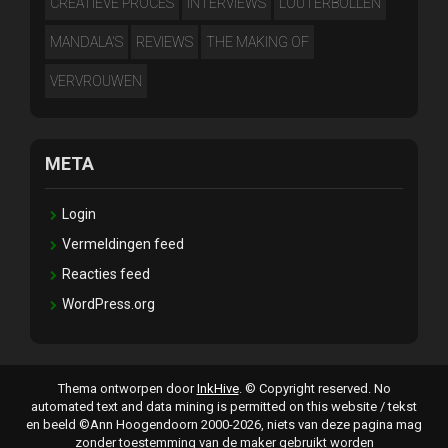
CREATIEVE PROCES
INTERVIEWS
LOUTERBOLLEN
MANDALA'S
REVIEWS
THE MAKING OF
VERVROUWEN
META
Login
Vermeldingen feed
Reacties feed
WordPress.org
Thema ontworpen door
InkHive
.
© Copyright reserved. No
automated text and data mining is permitted on this website / tekst
en beeld ©Ann Hoogendoorn 2000-2026, niets van deze pagina mag
zonder toestemming van de maker gebruikt worden